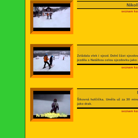
Nikol
seznam kat
Zvládala vlek i sjezd. Dolní část sjezd
jezdila s Natálkou celou sjezdovku jako
seznam kat
Šikovná holčička. Uměla už za 30 minu
jako drak.
seznam kat