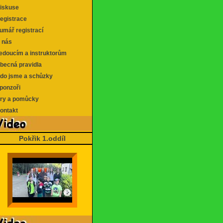
skuse
gistrace
mář registrací
 nás
doucím a instruktorům
ecná pravidla
o jsme a schůzky
onzoři
y a pomůcky
ntakt
Pokřik 1.oddíl