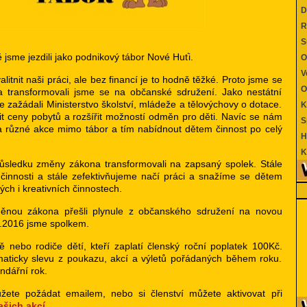
Di
Re
Su
jsme jezdili jako podnikový tábor Nové Huťi.
O
Ve
alitnit naši práci, ale bez financí je to hodně těžké. Proto jsme se
Ob
a transformovali jsme se na občanské sdružení. Jako nestátní
 zažádali Ministerstvo školství, mládeže a tělovýchovy o dotace.
Kd
it ceny pobytů a rozšířit možností odměn pro děti. Navíc se nám
Sp
y a různé akce mimo tábor a tím nabídnout dětem činnost po celý
Hr
Ko
ůsledku změny zákona transformovali na zapsaný spolek. Stále
činnosti a stále zefektivňujeme načí práci a snažíme se dětem
ých i kreativních činnostech.
nou zákona přešli plynule z občanského sdružení na novou
1.2016 jsme spolkem.
 nebo rodiče dětí, kteří zaplatí členský roční poplatek 100Kč.
aticky slevu z poukazu, akcí a výletů pořádaných během roku.
endářní rok.
žete požádat emailem, nebo si členství můžete aktivovat při
ašich akcí
.