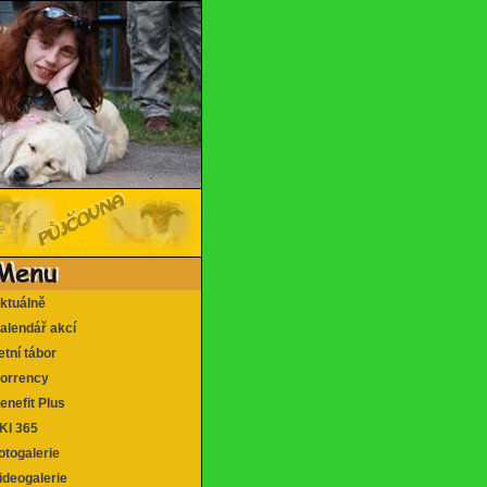
tuálně
lendář akcí
tní tábor
rrency
nefit Plus
I 365
togalerie
deogalerie