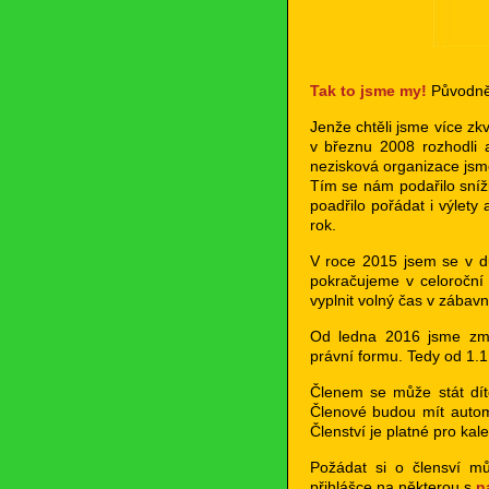
Tak to jsme my!
Původně 
Jenže chtěli jsme více zkv
v březnu 2008 rozhodli 
nezisková organizace jsme
Tím se nám podařilo sníž
poadřilo pořádat i výlet
rok.
V roce 2015 jsem se v d
pokračujeme v celoroční 
vyplnit volný čas v zábavn
Od ledna 2016 jsme změ
právní formu. Tedy od 1.
Členem se může stát dítě
Členové budou mít autom
Členství je platné pro kal
Požádat si o člensví mů
přihlášce na některou s
n