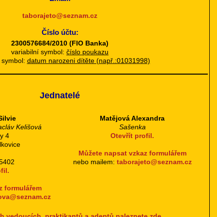
taborajeto@seznam.cz
Číslo účtu:
2300576684/2010 (FIO Banka)
variabilní symbol:
číslo poukazu
ý symbol:
datum narozeni dítěte (např.:01031998)
Jednatelé
ilvie
Matějová Alexandra
acláv Kelišová
Sašenka
y 4
Otevřít profil.
lkovice
Můžete napsat vzkaz formulářem
25402
nebo mailem:
taborajeto@seznam.cz
fil.
z formulářem
ova@seznam.cz
 vedoucích, praktikantů a adeptů naleznete zde.