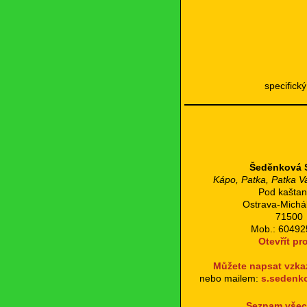
specifick
Šeděnková S
Kápo, Patka, Patka V
Pod kaštan
Ostrava-Michá
71500
Mob.: 6049
Otevřít pro
Můžete napsat vzka
nebo mailem:
s.sedenk
Seznam všech