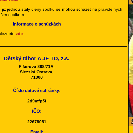
e již jednou staly členy spolku se mohou scházet na pravidelných
šim spolkem.
Informace o schůzkách
aleznete
zde
.
Dětský tábor A JE TO, z.s.
Fišerova 888/71A,
Slezská Ostrava,
71300
Číslo datové schránky:
2d9mfp5f
IČO:
22678051
Email: