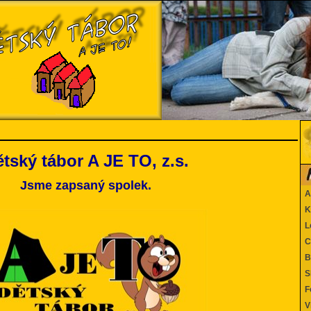
tský tábor A JE TO, z.s.
Jsme zapsaný spolek.
Ak
Ka
Le
Co
Be
SK
Fo
Vi