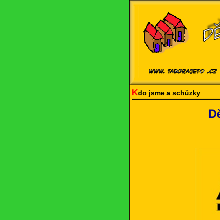
K
do jsme a schůzky
Dě