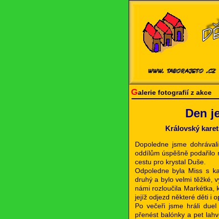
G
alerie fotografií z akce
Den j
Královský karet
Dopoledne jsme dohrávali
oddílům úspěšně podařilo n
cestu pro krystal Duše.
Odpoledne byla Miss s kar
druhý a bylo velmi těžké, 
námi rozloučila Markétka, k
jejíž odjezd některé děti i o
Po večeři jsme hráli due
přenést balónky a pet lah