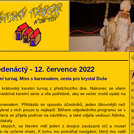
edenáctý - 12. července 2022
ní turnaj, Miss s karnevalem, cesta pro krystal Duše
Ak
 královský karetní turnaj z předchozího dne. Nakonec se všem
Ka
asbírat karetní série a vše potřebné, aby se večer mohli vydat na
Le
nevalem. Přihlásilo se spoustu účastníků, jeden šikovnější než
Co
vybrat z nich pouze ty nejlepší. Během odpoledního programu se s
Be
terá se přijela podívat na návštěvu, a také odjela vedoucí Adinka,
SK
plakaly.
Fo
l slepých, ve kterém měl jeden z dvojice zavázané oči a musel
ve na určené místo. K tomu mu pomáhal navigátor, který mu radil
Vi