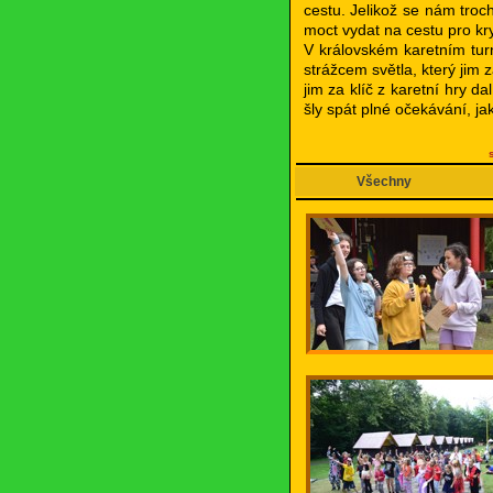
cestu. Jelikož se nám troch
moct vydat na cestu pro kr
V královském karetním turn
strážcem světla, který jim 
jim za klíč z karetní hry d
šly spát plné očekávání, ja
Všechny