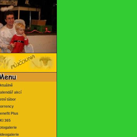
tuálně
lendář akcí
tní tábor
rrency
nefit Plus
I 365
togalerie
deogalerie