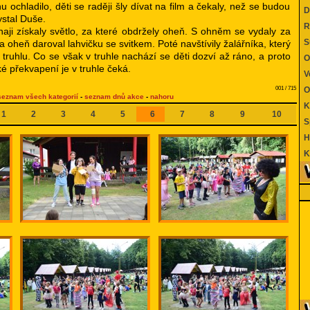
u ochladilo, děti se raději šly dívat na film a čekaly, než se budou
Di
ystal Duše.
Re
aji získaly světlo, za které obdržely oheň. S ohněm se vydaly za
Su
za oheň daroval lahvičku se svitkem. Poté navštívily žalářníka, který
al truhlu. Co se však v truhle nachází se děti dozví až ráno, a proto
O
ké překvapení je v truhle čeká.
Ve
001 / 715
Ob
seznam všech kategorií
-
seznam dnů akce
-
nahoru
Kd
1
2
3
4
5
6
7
8
9
10
Sp
Hr
Ko