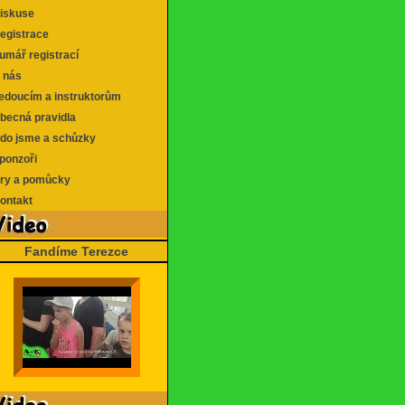
skuse
gistrace
mář registrací
 nás
doucím a instruktorům
ecná pravidla
o jsme a schůzky
onzoři
y a pomůcky
ntakt
Fandíme Terezce