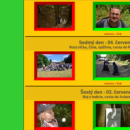
nahoru
-
link
Sedmý den - 04. červe
Rozcvička, čísla, spižírna, cesta do 
nahoru
-
link
Šestý den - 03. červen
Boj o indicie, cesta do Aslan