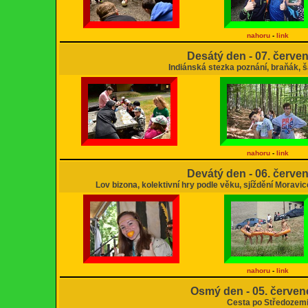
nahoru
-
link
Desátý den - 07. červe
Indiánská stezka poznání, braňák,
nahoru
-
link
Devátý den - 06. červe
Lov bizona, kolektivní hry podle věku, sjíždění Moravi
nahoru
-
link
Osmý den - 05. červen
Cesta po Středozem