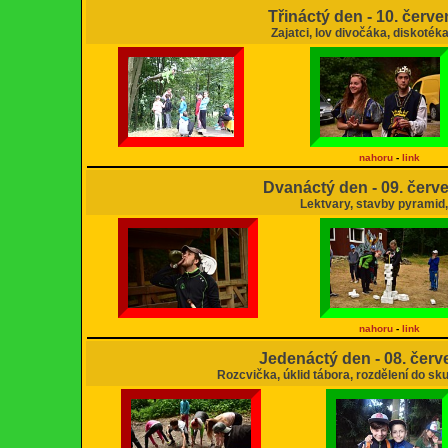
Třináctý den - 10. červ
Zajatci, lov divočáka, diskotéka
nahoru
-
link
Dvanáctý den - 09. červ
Lektvary, stavby pyramid
nahoru
-
link
Jedenáctý den - 08. čer
Rozcvička, úklid tábora, rozdělení do sk