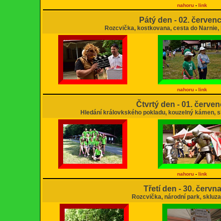
nahoru
-
link
Pátý den - 02. červen
Rozcvička, kostkovana, cesta do Narnie, b
nahoru
-
link
Čtvrtý den - 01. červe
Hledání královkského pokladu, kouzelný kámen, skl
nahoru
-
link
Třetí den - 30. červn
Rozcvička, národní park, skluza