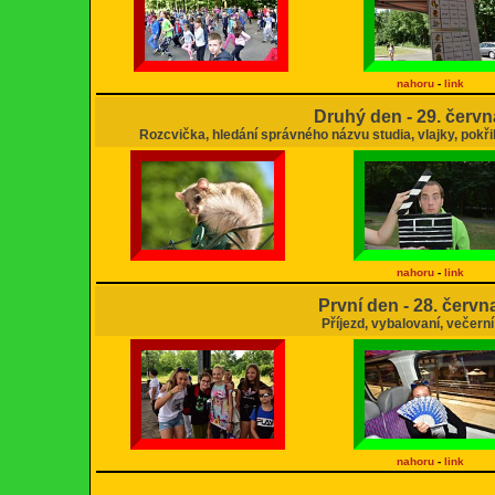
nahoru
-
link
Druhý den - 29. červ
Rozcvička, hledání správného názvu studia, vlajky, pokři
nahoru
-
link
První den - 28. červn
Příjezd, vybalovaní, večern
nahoru
-
link