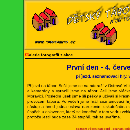
G
alerie fotografií z akce
První den - 4. červ
příjezd, seznamovaci hry, 
Příjezd na tábor. Sešli jsme se na nádraží v Ostravě Vítko
a kamarády a vyrazili jsme na tábor. Jeli jsme vl
Moravicí. Poslední úsek jsme šli pěšky a užívali si krá
provozem tábora. Po večeři jsme hráli seznamovací hr
nástup a hned jedna oslava narozenin, uskutečněna ch
úspěch u oslavence, který se konečně v tom vedru zchla
protože jestli bude zase 34 stupňů, tak se uvaříme.
seznam všech kategorií
-
seznam dnů