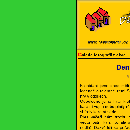
G
alerie fotografií z akce
Den 
K
K snídani jsme dnes měli 
legendě o tajemné zemi Sar
hry v oddílech.
Odpoledne jsme hráli král
karetní vojnu nebo plnily r
sbíraly karetní série.
Přes večeři nám trochu za
vědomostní kvíz. Konala se
oddílů. Dozvěděli se pořad