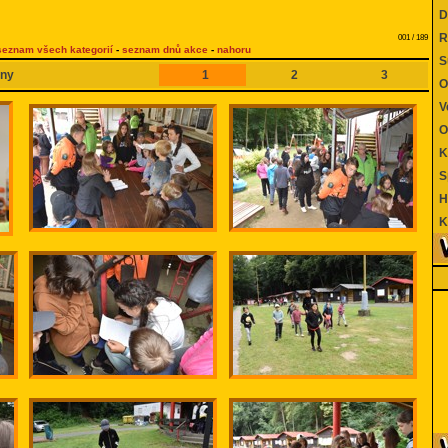
Di
Re
001 / 189
seznam všech kategorií
-
seznam dnů akce
-
nahoru
Su
ny
1
2
3
O
Ve
Ob
Kd
Sp
Hr
Ko