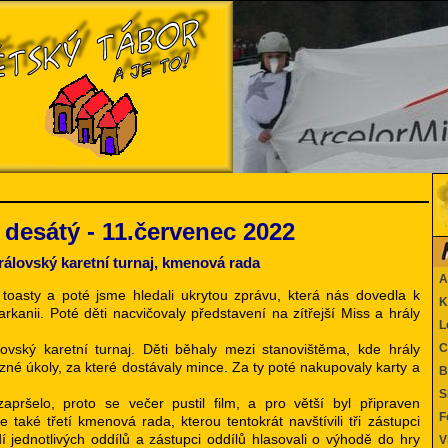
desátý - 11.červenec 2022
rálovský karetní turnaj, kmenová rada
Ak
toasty a poté jsme hledali ukrytou zprávu, která nás dovedla k
Ka
kanii. Poté děti nacvičovaly představení na zítřejší Miss a hrály
Le
ovský karetní turnaj. Děti běhaly mezi stanovištěma, kde hrály
Co
ůzné úkoly, za které dostávaly mince. Za ty poté nakupovaly karty a
Be
SK
pršelo, proto se večer pustil film, a pro větší byl připraven
Fo
 také třetí kmenová rada, kterou tentokrát navštívili tři zástupci
í jednotlivých oddílů a zástupci oddílů hlasovali o výhodě do hry
Vi