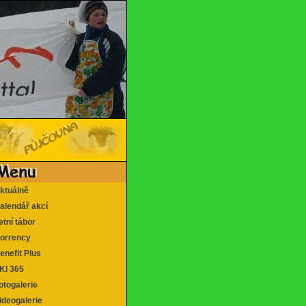
tuálně
lendář akcí
tní tábor
rrency
nefit Plus
I 365
togalerie
deogalerie