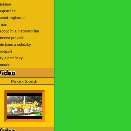
skuse
gistrace
mář registrací
 nás
doucím a instruktorům
ecná pravidla
o jsme a schůzky
onzoři
y a pomůcky
ntakt
Pokřik 5.oddíl