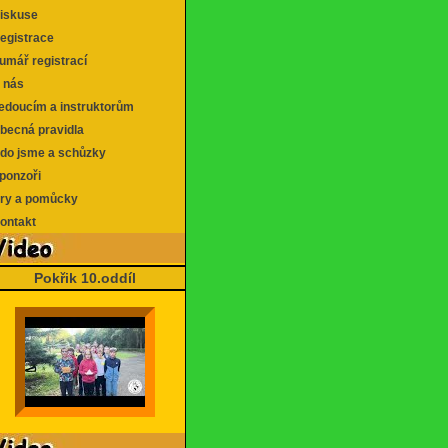
skuse
gistrace
mář registrací
 nás
doucím a instruktorům
ecná pravidla
o jsme a schůzky
onzoři
y a pomůcky
ntakt
Pokřik 10.oddíl