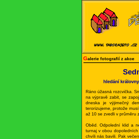
G
alerie fotografií z akce
Sedm
hledání královny
Ráno úžasná rozcvička. Sn
na výpravě zabit, se zapoj
dneska je výjimečný den
terorizujeme, protože musí
až 10 se zvedli v průměru z
Oběd. Odpolední klid a 
turnaj v obou dopoledních h
chvíli nás bavili. Pak ve