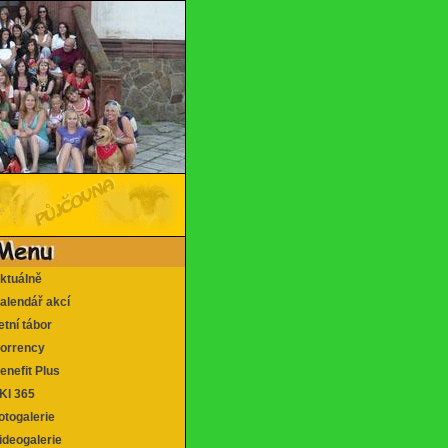
tuálně
lendář akcí
tní tábor
rrency
nefit Plus
I 365
togalerie
deogalerie