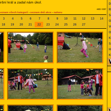
Sršní král a zadal nám úkol.
Di
Re
4400 / 6397
seznam všech kategorií
-
seznam dnů akce
-
nahoru
Su
3
4
5
6
7
8
9
10
11
12
13
14
O
18
19
20
21
22
23
24
25
26
27
Ve
Ob
Kd
Sp
Hr
Ko