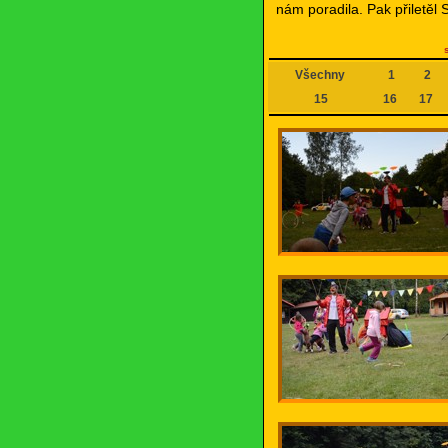
nám poradila. Pak přiletěl 
Všechny
1
2
15
16
17