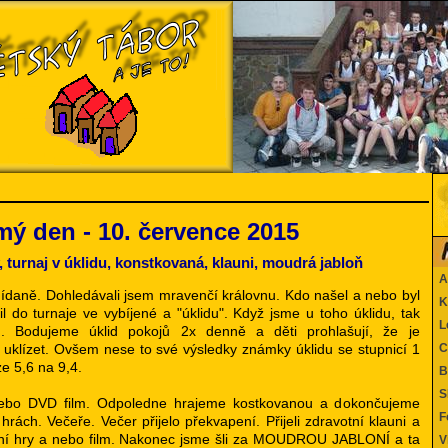
ý den - 10. července 2015
, turnaj v úklidu, konstkovaná, klauni, moudrá jabloň
Ak
ídaně. Dohledávali jsem mravenčí královnu. Kdo našel a nebo byl
Ka
il do turnaje ve vybíjené a "úklidu". Když jsme u toho úklidu, tak
Le
. Bodujeme úklid pokojů 2x denně a děti prohlašují, že je
 uklízet. Ovšem nese to své výsledky známky úklidu se stupnicí 1
Co
e 5,6 na 9,4.
Be
SK
nebo DVD film. Odpoledne hrajeme kostkovanou a dokončujeme
Fo
rách. Večeře. Večer přijelo překvapení. Přijeli zdravotní klauni a
černí hry a nebo film. Nakonec jsme šli za MOUDROU JABLONÍ a ta
Vi